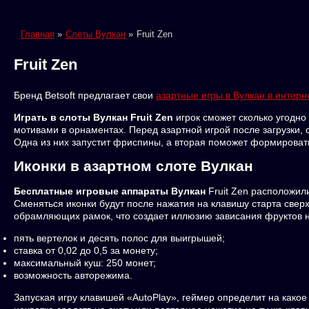
Главная
»
Слоты Вулкан
»
Fruit Zen
Fruit Zen
Бренд Betsoft предлагает свои
азартные игры в Вулкан в интерн
Играть в слоты Вулкан Fruit Zen
игрок сможет сколько угодн
мотивами в орнаментах. Перед азартной игрой после загрузки, 
Одна из них запустит фриспины, а вторая поможет формирова
Иконки в азартном слоте Вулкан
Бесплатные игровые аппараты Вулкан
Fruit Zen расположили
Сменяться иконки будут после нажатия на клавишу старта свер
обрамляющих рамок, что создает иллюзию зависания фруктов н
пять вертелок и десять полос для выигрышей;
ставка от 0,02 до 0,5 за монету;
максимальный куш: 250 монет;
возможность авторежима.
Запуская игру клавишей «AutoPlay», геймер определит на како